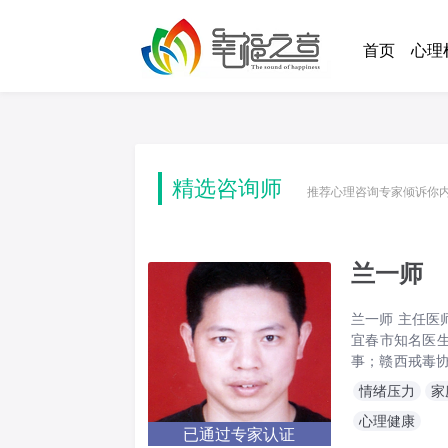
(curren
首页
心理
精选咨询师
推荐心理咨询专家倾诉你
兰一师
兰一师 主任医
宜春市知名医生
事；赣西戒毒
江西省整合医
情绪压力
家
学会睡眠医学
心理健康
已通过专家认证