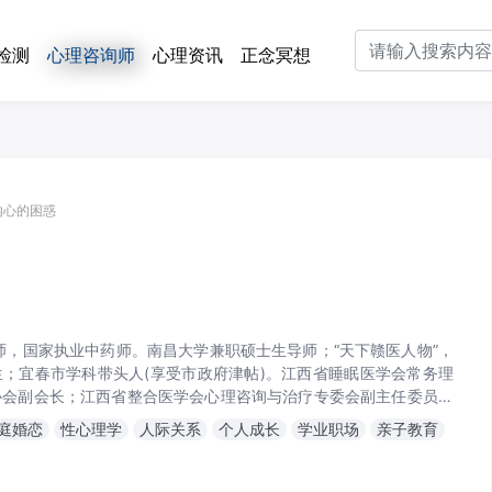
t)
检测
心理咨询师
心理资讯
正念冥想
内心的困惑
师，国家执业中药师。南昌大学兼职硕士生导师；“天下赣医人物”，
；宜春市学科带头人(享受市政府津帖)。江西省睡眠医学会常务理
协会副会长；江西省整合医学会心理咨询与治疗专委会副主任委员，
学会心身医学常务委员；宜春市心理卫生专委会主任委员；宜春市医
庭婚恋
性心理学
人际关系
个人成长
学业职场
亲子教育
分会名誉主任委员。